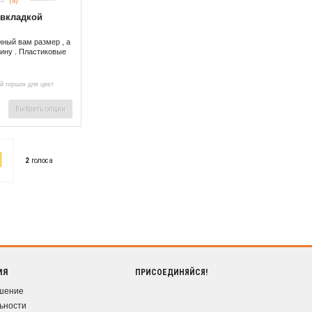
(8)
 вкладкой
ный вам размер , а
зину . Пластиковые
й горшок для цвет
Выбрать опции
2
голоса
ИЯ
ПРИСОЕДИНЯЙСЯ!
ашение
ьности