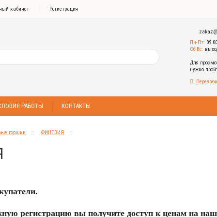
ный кабинет
Регистрация
zakaz@
Пн-Пт:
09.0
Сб-Вс:
выхо
Для просмо
нужно про
Перезвон
СЛОВИЯ РАБОТЫ
КОНТАКТЫ
вые горшки
ФИНЕЗИЯ
Я
купатели.
ную регистрацию вы получите доступ к ценам на наш