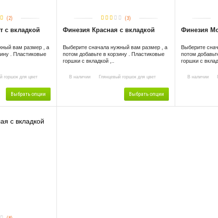
(2)
(3)
т с вкладкой
Финезия Красная с вкладкой
Финезия Мо
ный вам размер , а
Выберите сначала нужный вам размер , а
Выберите снач
зину . Пластиковые
потом добавьте в корзину . Пластиковые
потом добавьт
горшки с вкладкой ,..
горшки с вкладк
й горшок для цвет
В наличии
Глянцевый горшок для цвет
В наличии
Г
Выбрать опции
Выбрать опции