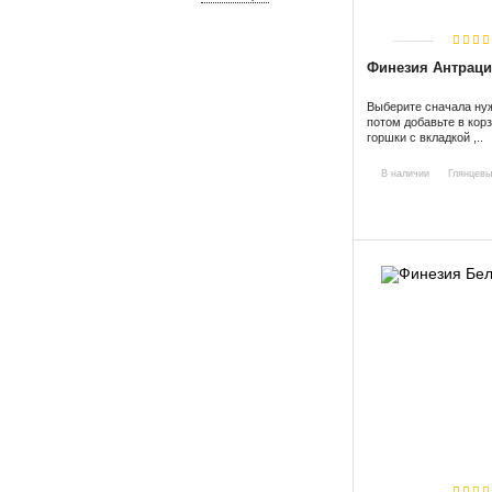
Финезия Антраци
Выберите сначала нуж
потом добавьте в кор
горшки с вкладкой ,..
В наличии
Глянцевы