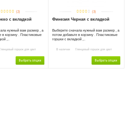
(2)
(3)
кко с вкладкой
Финезия Черная с вкладкой
ала нужный вам размер , а
Выберите сначала нужный вам размер , а
е в корзину . Пластиковые
потом добавьте в корзину . Пластиковые
ой ,..
горшки с вкладкой ,..
лянцевый горшок для цвет
В наличии
Глянцевый горшок для цвет
Выбрать опции
Выбрать опции