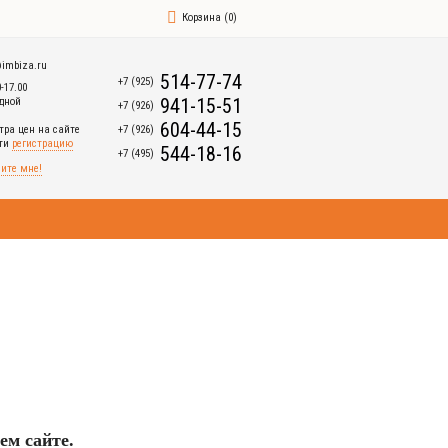
Корзина
(
0
)
imbiza.ru
514-77-74
+7 (925)
0-17.00
941-15-51
дной
+7 (926)
604-44-15
+7 (926)
тра цен на сайте
йти
регистрацию
544-18-16
+7 (495)
ите мне!
ем сайте.