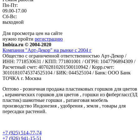
Пн-Пт:
09.00-17.00
Сб-Вс:
выходной
Для просмотра цен на сайте
нужно пройти
регистрацию
Imbiza.ru © 2004-2020
Компания "Арт-Декор" на рынке с 2004 г
Общество с ограниченной ответственностью Арт-Декор /
ИНН: 7718530631 / КПП: 771801001 / ОГРН: 1047796894309 /
Расчетный счет: 40702810201500110942 / Корр.счет:
30101810745374525104 / БИК: 044525104 / Банк: ООО Банк
ТОЧКА г. Москва
Оптово - розничная продажа пластиковых горшков для цветов
, керамических горшков для цветов , горшки из фибергласс(3Д
пластик) шамотные горшки , ратанговая моебель
производство Индонезия , удобрения , земля , товары для
пересадки растений.
+7 (925) 514-77-74
+7 (926) 941-15-51