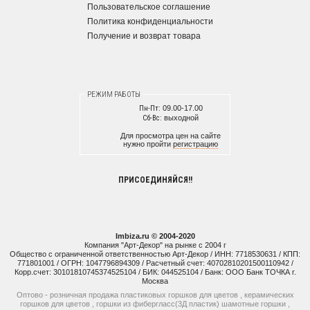
Пользовательское соглашение
Политика конфиденциальности
Получение и возврат товара
РЕЖИМ РАБОТЫ
Пн-Пт:
09.00-17.00
Сб-Вс:
выходной
Для просмотра цен на сайте
нужно пройти
регистрацию
ПРИСОЕДИНЯЙСЯ!!
Imbiza.ru © 2004-2020
Компания "Арт-Декор" на рынке с 2004 г
Общество с ограниченной ответственностью Арт-Декор / ИНН: 7718530631 / КПП:
771801001 / ОГРН: 1047796894309 / Расчетный счет: 40702810201500110942 /
Корр.счет: 30101810745374525104 / БИК: 044525104 / Банк: ООО Банк ТОЧКА г.
Москва
Оптово - розничная продажа пластиковых горшков для цветов , керамических
горшков для цветов , горшки из фибергласс(3Д пластик) шамотные горшки ,