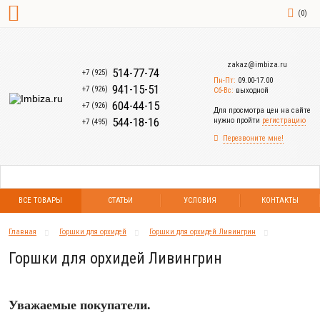
(
0
)
zakaz@imbiza.ru
514-77-74
+7 (925)
Пн-Пт:
09.00-17.00
941-15-51
+7 (926)
Сб-Вс:
выходной
604-44-15
+7 (926)
Для просмотра цен на сайте
544-18-16
нужно пройти
регистрацию
+7 (495)
Перезвоните мне!
ВСЕ ТОВАРЫ
СТАТЬИ
УСЛОВИЯ
КОНТАКТЫ
Главная
Горшки для орхидей
Горшки для орхидей Ливингрин
Горшки для орхидей Ливингрин
Уважаемые покупатели.