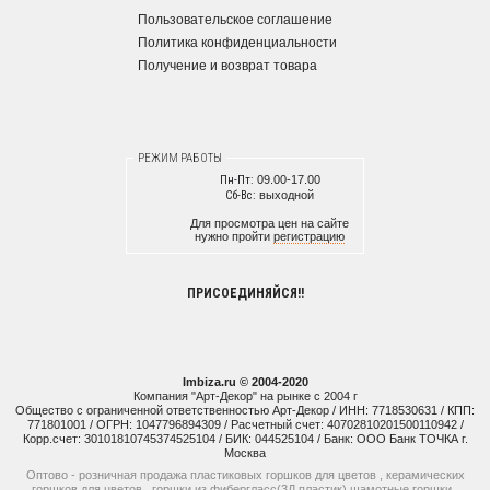
Пользовательское соглашение
Политика конфиденциальности
Получение и возврат товара
РЕЖИМ РАБОТЫ
Пн-Пт:
09.00-17.00
Сб-Вс:
выходной
Для просмотра цен на сайте
нужно пройти
регистрацию
ПРИСОЕДИНЯЙСЯ!!
Imbiza.ru © 2004-2020
Компания "Арт-Декор" на рынке с 2004 г
Общество с ограниченной ответственностью Арт-Декор / ИНН: 7718530631 / КПП:
771801001 / ОГРН: 1047796894309 / Расчетный счет: 40702810201500110942 /
Корр.счет: 30101810745374525104 / БИК: 044525104 / Банк: ООО Банк ТОЧКА г.
Москва
Оптово - розничная продажа пластиковых горшков для цветов , керамических
горшков для цветов , горшки из фибергласс(3Д пластик) шамотные горшки ,