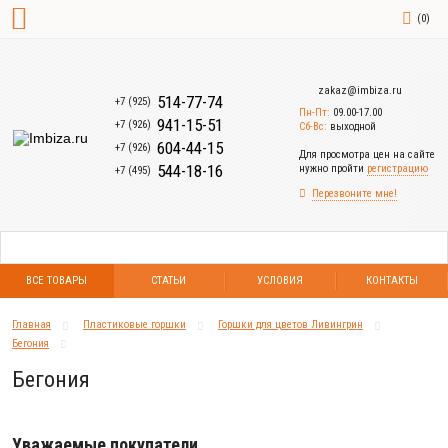
(
0
)
zakaz@imbiza.ru
514-77-74
+7 (925)
Пн-Пт:
09.00-17.00
941-15-51
+7 (926)
Сб-Вс:
выходной
604-44-15
+7 (926)
Для просмотра цен на сайте
544-18-16
нужно пройти
регистрацию
+7 (495)
Перезвоните мне!
ВСЕ ТОВАРЫ
СТАТЬИ
УСЛОВИЯ
КОНТАКТЫ
Главная
Пластиковые горшки
Горшки для цветов Ливингрин
Бегония
Бегония
Уважаемые покупатели.