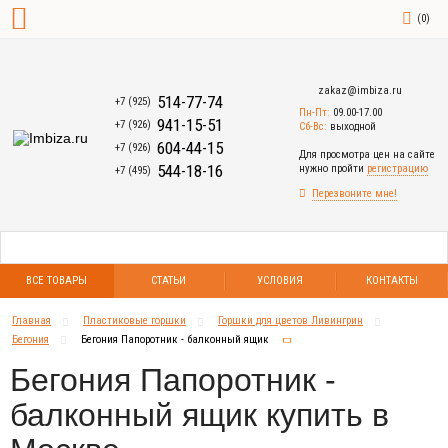
(
0
)
zakaz@imbiza.ru
514-77-74
+7 (925)
Пн-Пт:
09.00-17.00
941-15-51
+7 (926)
Сб-Вс:
выходной
604-44-15
+7 (926)
Для просмотра цен на сайте
544-18-16
нужно пройти
регистрацию
+7 (495)
Перезвоните мне!
ВСЕ ТОВАРЫ
СТАТЬИ
УСЛОВИЯ
КОНТАКТЫ
Главная
Пластиковые горшки
Горшки для цветов Ливингрин
Бегония
Бегония Папоротник - балконный ящик
Бегония Папоротник -
балконный ящик купить в