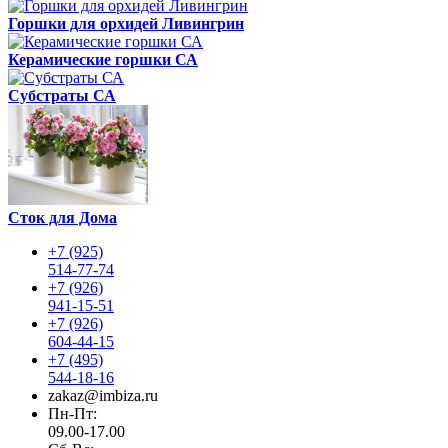
Горшки для орхидей Ливингрин
Керамические горшки СА
Субстраты СА
Сток для Дома
+7 (925)
514-77-74
+7 (926)
941-15-51
+7 (926)
604-44-15
+7 (495)
544-18-16
zakaz@imbiza.ru
Пн-Пт:
09.00-17.00