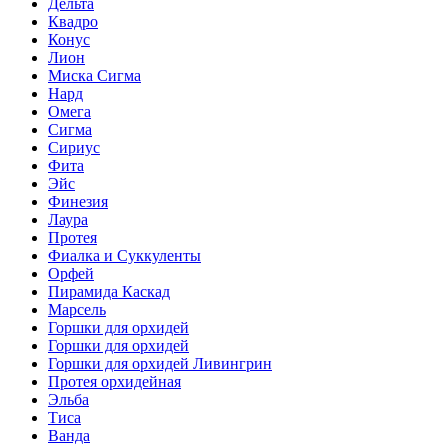
Дельта
Квадро
Конус
Лион
Миска Сигма
Нард
Омега
Сигма
Сириус
Фита
Эйс
Финезия
Лаура
Протея
Фиалка и Суккуленты
Орфей
Пирамида Каскад
Марсель
Горшки для орхидей
Горшки для орхидей
Горшки для орхидей Ливингрин
Протея орхидейная
Эльба
Тиса
Ванда