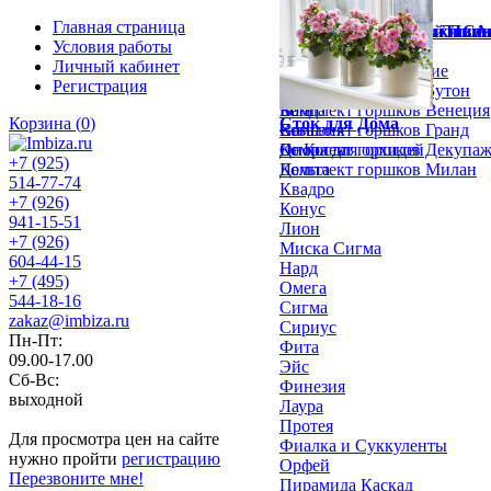
Главная страница
Горшки для цветов Ливи
Горшки для орхидей Лив
Керамические горшки СА
Субстраты СА
Условия работы
Альфа
Протея орхидейная
Горшки Гончарные
Личный кабинет
Аркада
Эльба
Горшки Керамические
Регистрация
Бегония
Тиса
Комплект горшков Бутон
Бета
Ванда
Комплект горшков Венеция
Корзина
(
0
)
Сток для Дома
Вега
Сильвия
Комплект горшков Гранд
Де Коста
Опора для орхидей
Комплект горшков Декупа
+7 (925)
Дельта
Комплект горшков Милан
514-77-74
Квадро
+7 (926)
Конус
941-15-51
Лион
+7 (926)
Миска Сигма
604-44-15
Нард
+7 (495)
Омега
544-18-16
Сигма
zakaz@imbiza.ru
Сириус
Пн-Пт:
Фита
09.00-17.00
Эйс
Сб-Вс:
Финезия
выходной
Лаура
Протея
Для просмотра цен на сайте
Фиалка и Суккуленты
нужно пройти
регистрацию
Орфей
Перезвоните мне!
Пирамида Каскад