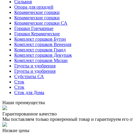
Сильвия
Опора для орхидей
Керамические горшки
Керамические горшки
Керамические горшки СА
Горшки Гончарные
Горшки Керамические
Комплект горшков Бутон
Комплект горшков Венеция
Комплект горшков Гранд
Комплект горшков Декупаж
Комплект горшков Милан
Грунты и удобрения
Грунты и удобрения
Субстраты СА
Сток
Сток
Сток для Дома
Наши преимущества
Гарантированное качество
Мы поставляем только проверенный товар и гарантируем его о
Низкие цены