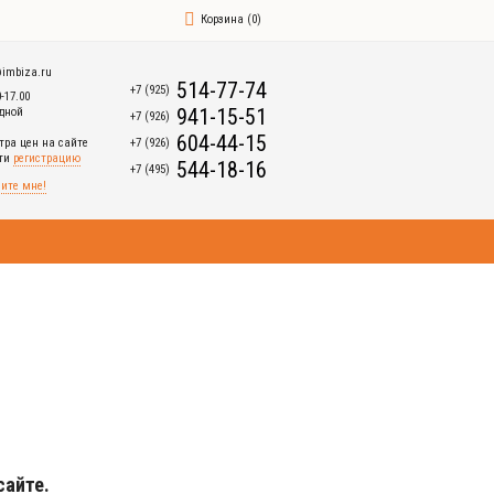
Корзина
(
0
)
imbiza.ru
514-77-74
+7 (925)
0-17.00
941-15-51
дной
+7 (926)
604-44-15
+7 (926)
тра цен на сайте
йти
регистрацию
544-18-16
+7 (495)
ите мне!
сайте.