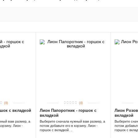
(0)
(0)
ршок с вкладкой
Лион Папоротник - горшок с
Лион Розов
вкладкой
вкладкой
жный вам размер, а
Выберите сначала нужный вам размер, а
Выберите снач
корзину. Лион -
потом добавьте его в корзину. Лион -
потом добавьте
горшок с вкладкой. ..
горшок с вкладк