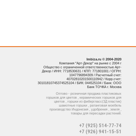
Imbiza.ru © 2004-2020
Компания "Арт-Декор" на рынке с 2004 г
Общество с ограниченной ответственностью Арт-
Декор / ИНН: 7718530631 / КПП: 771801001 / ОГРН:
1047796894309 / Расчетный счет:
40702810201500110942 / Корр.счет:
30101810745374525104 / БИК: 044525104 / Банк: ООО
Банк ТОЧКА г. Москва
Оптово - розничная продажа пластиковых
горшков для цветов , керамических горшков для
цветов , горшки из фибергласс(3Д пластик)
шамотные горшки , ратанговая моебель
производство Индонезия , удобрения , земля ,
товары для пересадки растений.
+7 (925) 514-77-74
+7 (926) 941-15-51