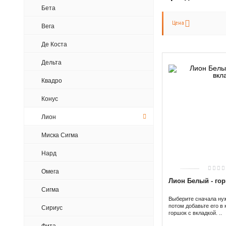
Бета
Цена
Вега
Де Коста
Дельта
Квадро
Конус
Лион
Миска Сигма
Нард
Омега
Лион Белый - го
Сигма
Выберите сначала ну
потом добавьте его в 
Сириус
горшок с вкладкой. ..