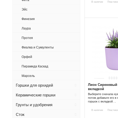
Фита
В наличии
Пластико
Эйс
Финезия
Лаура
Протея
Фиалка и Суккуленты
Орфей
Пирамида Каскад
Марсель
Лион Сиреневый 
Горшки для орхидей
вкладкой
Выберите сначала ну
Керамические горшки
потом добавьте его в 
горшок с вкладкой. ..
Грунты и удобрения
В наличии
Пластико
Сток