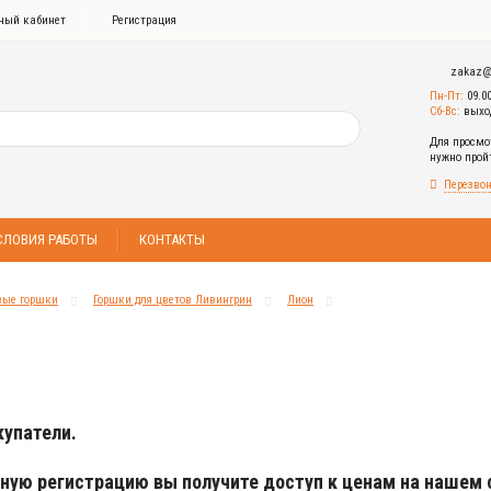
ный кабинет
Регистрация
zakaz@
Пн-Пт:
09.0
Сб-Вс:
выхо
Для просмо
нужно про
Перезвон
СЛОВИЯ РАБОТЫ
КОНТАКТЫ
вые горшки
Горшки для цветов Ливингрин
Лион
упатели.
ную регистрацию вы получите доступ к ценам на нашем 