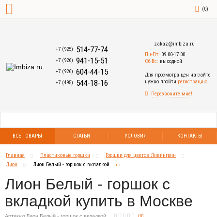
(
0
)
zakaz@imbiza.ru
514-77-74
+7 (925)
Пн-Пт:
09.00-17.00
941-15-51
+7 (926)
Сб-Вс:
выходной
604-44-15
+7 (926)
Для просмотра цен на сайте
544-18-16
нужно пройти
регистрацию
+7 (495)
Перезвоните мне!
ВСЕ ТОВАРЫ
СТАТЬИ
УСЛОВИЯ
КОНТАКТЫ
Главная
Пластиковые горшки
Горшки для цветов Ливингрин
Лион
Лион Белый - горшок с вкладкой
Лион Белый - горшок с
вкладкой купить в Москве
Артикул Лион Белый - горшок с вкладкой
(
0
)