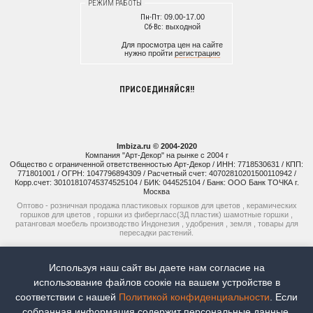
РЕЖИМ РАБОТЫ
Пн-Пт:
09.00-17.00
Сб-Вс:
выходной
Для просмотра цен на сайте
нужно пройти
регистрацию
ПРИСОЕДИНЯЙСЯ!!
Imbiza.ru © 2004-2020
Компания "Арт-Декор" на рынке с 2004 г
Общество с ограниченной ответственностью Арт-Декор / ИНН: 7718530631 / КПП:
771801001 / ОГРН: 1047796894309 / Расчетный счет: 40702810201500110942 /
Корр.счет: 30101810745374525104 / БИК: 044525104 / Банк: ООО Банк ТОЧКА г.
Москва
Оптово - розничная продажа пластиковых горшков для цветов , керамических
горшков для цветов , горшки из фибергласс(3Д пластик) шамотные горшки ,
ратанговая моебель производство Индонезия , удобрения , земля , товары для
пересадки растений.
+7 (925) 514-77-74
Используя наш сайт вы даете нам согласие на
+7 (926) 941-15-51
использование файлов соoкіе на вашем устройстве в
соответствии с нашей
Политикой конфиденциальности
. Если
Наш рейтинг:
5
Всего отзывов:
8
собранная информация содержит персональные данные,