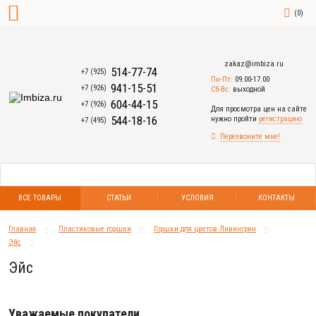
(
0
)
zakaz@imbiza.ru
514-77-74
+7 (925)
Пн-Пт:
09.00-17.00
941-15-51
+7 (926)
Сб-Вс:
выходной
604-44-15
+7 (926)
Для просмотра цен на сайте
544-18-16
нужно пройти
регистрацию
+7 (495)
Перезвоните мне!
ВСЕ ТОВАРЫ
СТАТЬИ
УСЛОВИЯ
КОНТАКТЫ
Главная
Пластиковые горшки
Горшки для цветов Ливингрин
Эйс
Эйс
Уважаемые покупатели.