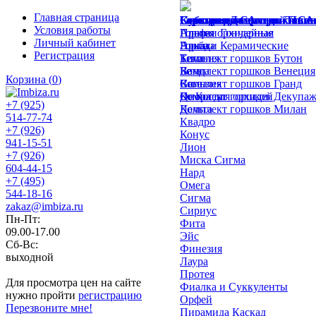
Главная страница
Горшки для цветов Ливи
Горшки для орхидей Лив
Керамические горшки СА
Субстраты СА
Сток для Дома
Условия работы
Альфа
Протея орхидейная
Горшки Гончарные
Личный кабинет
Аркада
Эльба
Горшки Керамические
Регистрация
Бегония
Тиса
Комплект горшков Бутон
Бета
Ванда
Комплект горшков Венеция
Корзина
(
0
)
Вега
Сильвия
Комплект горшков Гранд
Де Коста
Опора для орхидей
Комплект горшков Декупа
+7 (925)
Дельта
Комплект горшков Милан
514-77-74
Квадро
+7 (926)
Конус
941-15-51
Лион
+7 (926)
Миска Сигма
604-44-15
Нард
+7 (495)
Омега
544-18-16
Сигма
zakaz@imbiza.ru
Сириус
Пн-Пт:
Фита
09.00-17.00
Эйс
Сб-Вс:
Финезия
выходной
Лаура
Протея
Для просмотра цен на сайте
Фиалка и Суккуленты
нужно пройти
регистрацию
Орфей
Перезвоните мне!
Пирамида Каскад