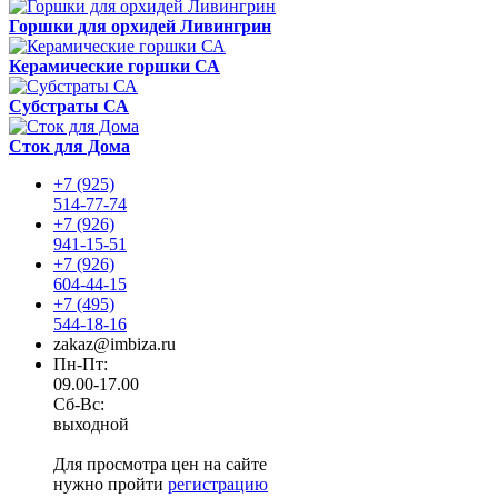
Горшки для орхидей Ливингрин
Керамические горшки СА
Субстраты СА
Сток для Дома
+7 (925)
514-77-74
+7 (926)
941-15-51
+7 (926)
604-44-15
+7 (495)
544-18-16
zakaz@imbiza.ru
Пн-Пт:
09.00-17.00
Сб-Вс:
выходной
Для просмотра цен на сайте
нужно пройти
регистрацию