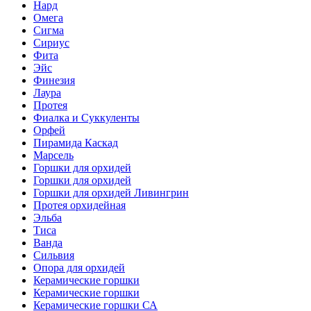
Нард
Омега
Сигма
Сириус
Фита
Эйс
Финезия
Лаура
Протея
Фиалка и Суккуленты
Орфей
Пирамида Каскад
Марсель
Горшки для орхидей
Горшки для орхидей
Горшки для орхидей Ливингрин
Протея орхидейная
Эльба
Тиса
Ванда
Сильвия
Опора для орхидей
Керамические горшки
Керамические горшки
Керамические горшки СА