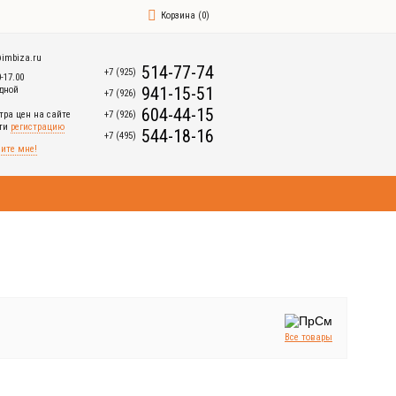
Корзина
(
0
)
imbiza.ru
514-77-74
+7 (925)
0-17.00
941-15-51
дной
+7 (926)
604-44-15
+7 (926)
тра цен на сайте
йти
регистрацию
544-18-16
+7 (495)
ите мне!
Все товары