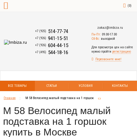
(
0
)
zakaz@imbiza.ru
514-77-74
+7 (925)
Пн-Пт:
09.00-17.00
941-15-51
+7 (926)
Сб-Вс:
выходной
604-44-15
+7 (926)
Для просмотра цен на сайте
544-18-16
нужно пройти
регистрацию
+7 (495)
Перезвоните мне!
ВСЕ ТОВАРЫ
СТАТЬИ
УСЛОВИЯ
КОНТАКТЫ
Главная
М 58 Велосипед малый подставка на 1 горшок
М 58 Велосипед малый
подставка на 1 горшок
купить в Москве