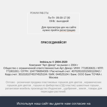
РЕЖИМ РАБОТЫ
Пн-Пт:
09.00-17.00
Сб-Вс:
выходной
Для просмотра цен на сайте
нужно пройти
регистрацию
ПРИСОЕДИНЯЙСЯ!!
Imbiza.ru © 2004-2020
Компания "Арт-Декор" на рынке с 2004 г
Общество с ограниченной ответственностью Арт-Декор / ИНН: 7718530631 / КПП:
771801001 / ОГРН: 1047796894309 / Расчетный счет: 40702810201500110942 /
Корр.счет: 30101810745374525104 / БИК: 044525104 / Банк: ООО Банк ТОЧКА г.
Москва
Оптово - розничная продажа пластиковых горшков для цветов , керамических
горшков для цветов , горшки из фибергласс(3Д пластик) шамотные горшки ,
ратанговая моебель производство Индонезия , удобрения , земля , товары для
пересадки растений.
+7 (925) 514-77-74
Используя наш сайт вы даете нам согласие на
+7 (926) 941-15-51