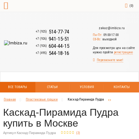
(
0
)
zakaz@imbiza.ru
514-77-74
+7 (925)
Пн-Пт:
09.00-17.00
941-15-51
+7 (926)
Сб-Вс:
выходной
604-44-15
+7 (926)
Для просмотра цен на сайте
544-18-16
нужно пройти
регистрацию
+7 (495)
Перезвоните мне!
ВСЕ ТОВАРЫ
СТАТЬИ
УСЛОВИЯ
КОНТАКТЫ
Главная
Пластиковые горшки
Каскад-Пирамида Пудра
Каскад-Пирамида Пудра
купить в Москве
Артикул Каскад-Пирамида Пудра
(
2
)