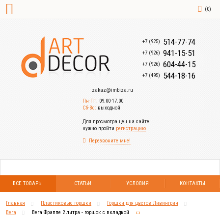
(
0
)
514-77-74
+7 (925)
941-15-51
+7 (926)
604-44-15
+7 (926)
544-18-16
+7 (495)
zakaz@imbiza.ru
Пн-Пт:
09.00-17.00
Сб-Вс:
выходной
Для просмотра цен на сайте
нужно пройти
регистрацию
Перезвоните мне!
ВСЕ ТОВАРЫ
СТАТЬИ
УСЛОВИЯ
КОНТАКТЫ
Главная
Пластиковые горшки
Горшки для цветов Ливингрин
Вега
Вега Фраппе 2 литра - горшок с вкладкой