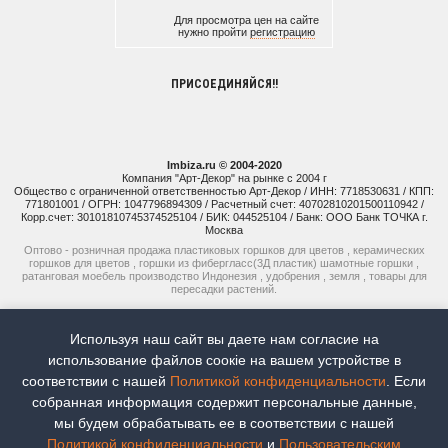
Для просмотра цен на сайте
нужно пройти
регистрацию
ПРИСОЕДИНЯЙСЯ!!
Imbiza.ru © 2004-2020
Компания "Арт-Декор" на рынке с 2004 г
Общество с ограниченной ответственностью Арт-Декор / ИНН: 7718530631 / КПП:
771801001 / ОГРН: 1047796894309 / Расчетный счет: 40702810201500110942 /
Корр.счет: 30101810745374525104 / БИК: 044525104 / Банк: ООО Банк ТОЧКА г.
Москва
Оптово - розничная продажа пластиковых горшков для цветов , керамических
горшков для цветов , горшки из фибергласс(3Д пластик) шамотные горшки ,
ратанговая моебель производство Индонезия , удобрения , земля , товары для
пересадки растений.
+7 (925) 514-77-74
Используя наш сайт вы даете нам согласие на
+7 (926) 941-15-51
использование файлов соoкіе на вашем устройстве в
соответствии с нашей
Политикой конфиденциальности
. Если
Наш рейтинг:
5
Всего отзывов:
8
собранная информация содержит персональные данные,
мы будем обрабатывать ее в соответствии с нашей
Продвижение сайтов -
Moytop
Политикой конфиденциальности
и
Пользовательским