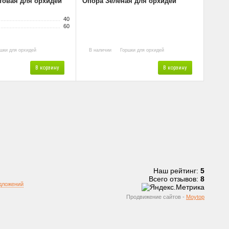
товая для орхидей
Опора Зеленая для орхидей
40
60
шки для орхидей
В наличии
Горшки для орхидей
В корзину
В корзину
Наш рейтинг:
5
Всего отзывов:
8
дложений
Продвижение сайтов -
Moytop