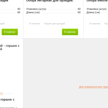
хидей
Опора Янтарная для орхидей.
Опора Фиоле
40
Упаковка (штук)
40
Упаковка (штук)
60
Длина (см)
60
Длина (см)
идей
В наличии
Горшки для орхидей
В наличии
Гор
В корзину
В корзину
Для коммерческих пре
(1)
 горшок с