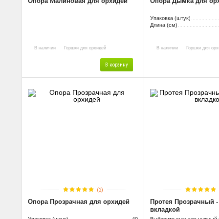
Опора Малиновая для орхидей
Опора Дымка для ор
Упаковка (штук)
Длина (см)
В наличии
Горшки для орхидей
В наличии
Горшки для орх
В корзину
(2)
Опора Прозрачная для орхидей
Протея Прозрачный -
вкладкой