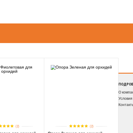
ПОДРО
О компа
Условия
Контакт
(2)
(2)