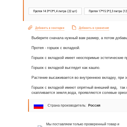
Протея 14.5*13*1,4 литра (22 шт)
Протея 17*15.5*2,3 литра (1
Добавить в закладки
Добавить в сравнение
Выберите сначала нужный вам размер, а потом добавьт
Протея - горшок с вкладкой.
Горшок с вкладкой имеет неоспоримые эстетические 
Горшок с вкладкой выглядит как кашпо.
Растение высаживается во внутреннюю вкладку, при 
Горшок с вкладкой имеют опрятный внешний вид, так 
скапливается земля,вода, проявляются солевые орео
Страна производитель:
Россия
Мы поставляем только проверенный товар и