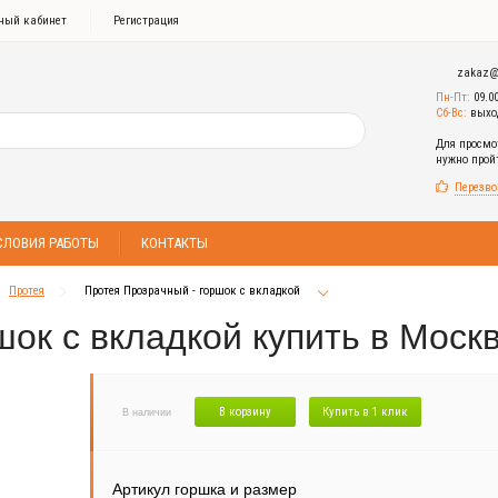
ный кабинет
Регистрация
zakaz@
Пн-Пт:
09.0
Сб-Вс:
выхо
Для просмо
нужно про
Перезво
СЛОВИЯ РАБОТЫ
КОНТАКТЫ
Протея
Протея Прозрачный - горшок с вкладкой
ок с вкладкой купить в Моск
В корзину
Купить в 1 клик
В наличии
Артикул горшка и размер