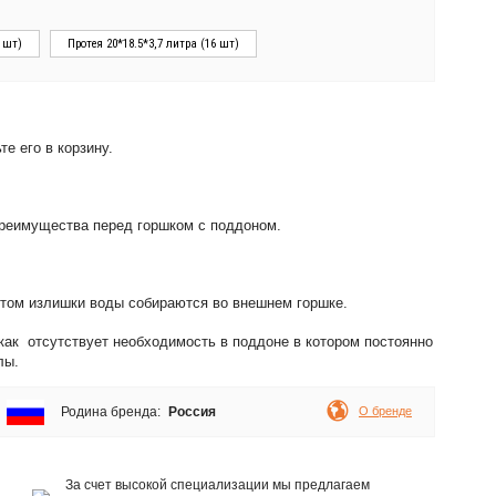
2 шт)
Протея 20*18.5*3,7 литра (16 шт)
е его в корзину.
преимущества перед горшком с поддоном.
этом излишки воды собираются во внешнем горшке.
как отсутствует необходимость в поддоне в котором постоянно
лы.
Родина бренда:
Россия
О бренде
За счет высокой специализации мы предлагаем