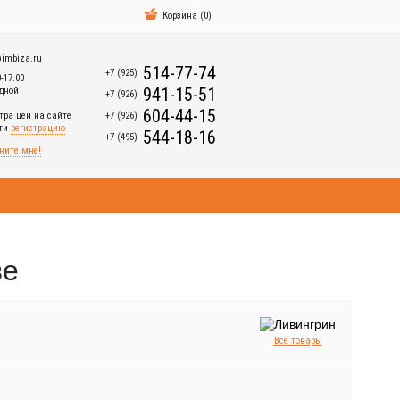
Корзина
(
0
)
imbiza.ru
514-77-74
+7 (925)
0-17.00
941-15-51
дной
+7 (926)
604-44-15
+7 (926)
тра цен на сайте
йти
регистрацию
544-18-16
+7 (495)
ните мне!
ве
Все товары