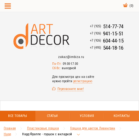
(
0
)
514-77-74
+7 (925)
941-15-51
+7 (926)
604-44-15
+7 (926)
544-18-16
+7 (495)
zakaz@imbiza.ru
Пн-Пт:
09.00-17.00
Сб-Вс:
выходной
Для просмотра цен на сайте
нужно пройти
регистрацию
Перезвоните мне!
ВСЕ ТОВАРЫ
СТАТЬИ
УСЛОВИЯ
КОНТАКТЫ
Главная
Пластиковые горшки
Горшки для цветов Ливингрин
Нард
Нард Фраппе - горшок с вкладкой