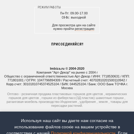
РЕЖИМ РАБОТЫ
Пн-Пт:
09.00-17.00
Сб-Вс:
выходной
Для просмотра цен на сайте
нужно пройти
регистрацию
ПРИСОЕДИНЯЙСЯ!!
Imbiza.ru © 2004-2020
Компания "Арт-Декор" на рынке с 2004 г
Общество с ограниченной ответственностью Арт-Декор / ИНН: 7718530631 / КПП:
771801001 / ОГРН: 1047796894309 / Расчетный счет: 40702810201500110942 /
Корр.счет: 30101810745374525104 / БИК: 044525104 / Банк: ООО Банк ТОЧКА г.
Москва
Оптово - розничная продажа пластиковых горшков для цветов , керамических
горшков для цветов , горшки из фибергласс(3Д пластик) шамотные горшки ,
ратанговая моебель производство Индонезия , удобрения , земля , товары для
пересадки растений.
+7 (925) 514-77-74
Используя наш сайт вы даете нам согласие на
+7 (926) 941-15-51
использование файлов соoкіе на вашем устройстве в
соответствии с нашей
Политикой конфиденциальности
. Если
Наш рейтинг:
5