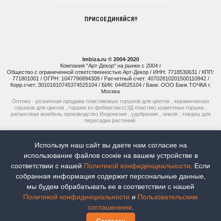
ПРИСОЕДИНЯЙСЯ!!
Imbiza.ru © 2004-2020
Компания "Арт-Декор" на рынке с 2004 г
Общество с ограниченной ответственностью Арт-Декор / ИНН: 7718530631 / КПП:
771801001 / ОГРН: 1047796894309 / Расчетный счет: 40702810201500110942 /
Корр.счет: 30101810745374525104 / БИК: 044525104 / Банк: ООО Банк ТОЧКА г.
Москва
Оптово - розничная продажа пластиковых горшков для цветов , керамических
горшков для цветов , горшки из фибергласс(3Д пластик) шамотные горшки ,
ратанговая моебель производство Индонезия , удобрения , земля , товары для
пересадки растений.
+7 (925) 514-77-74
Используя наш сайт вы даете нам согласие на
+7 (926) 941-15-51
использование файлов соoкіе на вашем устройстве в
соответствии с нашей
Политикой конфиденциальности
. Если
Наш рейтинг:
5
Всего отзывов:
8
собранная информация содержит персональные данные,
мы будем обрабатывать ее в соответствии с нашей
Продвижение сайтов -
Moytop
Политикой конфиденциальности
и
Пользовательским
Для коммерческих предложений
соглашением
.