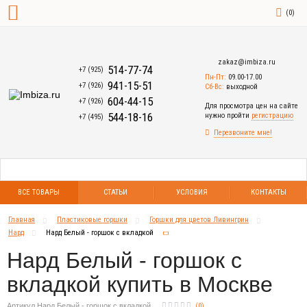
(
0
)
zakaz@imbiza.ru
514-77-74
+7 (925)
Пн-Пт:
09.00-17.00
941-15-51
+7 (926)
Сб-Вс:
выходной
604-44-15
+7 (926)
Для просмотра цен на сайте
544-18-16
нужно пройти
регистрацию
+7 (495)
Перезвоните мне!
ВСЕ ТОВАРЫ
СТАТЬИ
УСЛОВИЯ
КОНТАКТЫ
Главная
Пластиковые горшки
Горшки для цветов Ливингрин
Нард
Нард Белый - горшок с вкладкой
Нард Белый - горшок с
вкладкой купить в Москве
Артикул Нард Белый - горшок с вкладкой
(
0
)