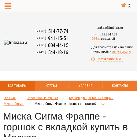
(
0
)
zakaz@imbiza.ru
514-77-74
+7 (925)
Пн-Пт:
09.00-17.00
941-15-51
+7 (926)
Сб-Вс:
выходной
604-44-15
+7 (926)
Для просмотра цен на сайте
544-18-16
нужно пройти
регистрацию
+7 (495)
Перезвоните мне!
ВСЕ ТОВАРЫ
СТАТЬИ
УСЛОВИЯ
КОНТАКТЫ
Главная
Пластиковые горшки
Горшки для цветов Ливингрин
Миска Сигма
Миска Сигма Фраппе - горшок с вкладкой
Миска Сигма Фраппе -
горшок с вкладкой купить в