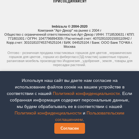
ПРИСОЕДИНЯЙСЯ!!
Imbiza.ru © 2004-2020
Компания "Арт-Декор" на рынке с 2004 г
Общество с ограниченной ответственностью Арт-Декор / ИНН: 7718530631 / КПП:
771801001 / ОГРН: 1047796894309 / Расчетный счет: 40702810201500110942 /
Корр.счет: 30101810745374525104 / БИК: 044525104 / Банк: ООО Банк ТОЧКА г.
Москва
Оптово - розничная продажа пластиковых горшков для цветов , керамических
горшков для цветов , горшки из фибергласс(3Д пластик) шамотные горшки ,
ратанговая моебель производство Индонезия , удобрения , земля , товары для
пересадки растений.
+7 (925) 514-77-74
Используя наш сайт вы даете нам согласие на
+7 (926) 941-15-51
использование файлов соoкіе на вашем устройстве в
соответствии с нашей
Политикой конфиденциальности
. Если
Наш рейтинг:
5
Всего отзывов:
8
собранная информация содержит персональные данные,
мы будем обрабатывать ее в соответствии с нашей
Продвижение сайтов -
Moytop
Политикой конфиденциальности
и
Пользовательским
Для коммерческих предложений
соглашением
.
Согласен
0
0
0