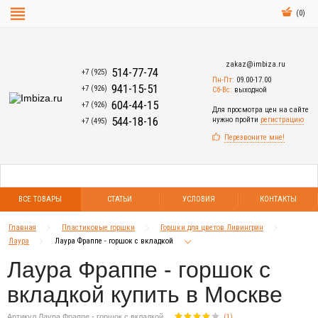
(
0
)
zakaz@imbiza.ru
514-77-74
+7 (925)
Пн-Пт:
09.00-17.00
941-15-51
+7 (926)
Сб-Вс:
выходной
604-44-15
+7 (926)
Для просмотра цен на сайте
544-18-16
нужно пройти
регистрацию
+7 (495)
Перезвоните мне!
ВСЕ ТОВАРЫ
СТАТЬИ
УСЛОВИЯ
КОНТАКТЫ
Главная
Пластиковые горшки
Горшки для цветов Ливингрин
Лаура
Лаура Фраппе - горшок с вкладкой
Лаура Фраппе - горшок с
вкладкой купить в Москве
Артикул Лаура Фраппе - горшок с вкладкой
(
1
)