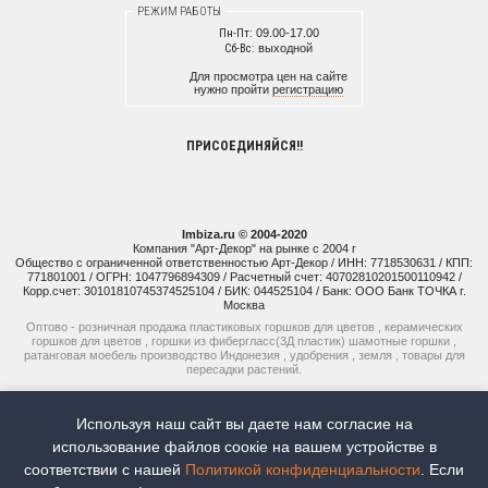
РЕЖИМ РАБОТЫ
Пн-Пт:
09.00-17.00
Сб-Вс:
выходной
Для просмотра цен на сайте
нужно пройти
регистрацию
ПРИСОЕДИНЯЙСЯ!!
Imbiza.ru © 2004-2020
Компания "Арт-Декор" на рынке с 2004 г
Общество с ограниченной ответственностью Арт-Декор / ИНН: 7718530631 / КПП:
771801001 / ОГРН: 1047796894309 / Расчетный счет: 40702810201500110942 /
Корр.счет: 30101810745374525104 / БИК: 044525104 / Банк: ООО Банк ТОЧКА г.
Москва
Оптово - розничная продажа пластиковых горшков для цветов , керамических
горшков для цветов , горшки из фибергласс(3Д пластик) шамотные горшки ,
ратанговая моебель производство Индонезия , удобрения , земля , товары для
пересадки растений.
+7 (925) 514-77-74
Используя наш сайт вы даете нам согласие на
+7 (926) 941-15-51
использование файлов соoкіе на вашем устройстве в
соответствии с нашей
Политикой конфиденциальности
. Если
Наш рейтинг:
5