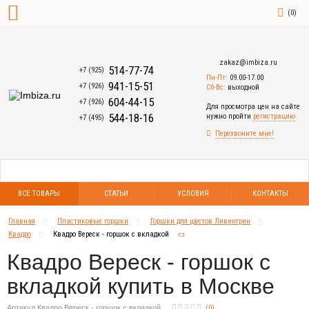
(
0
)
zakaz@imbiza.ru
514-77-74
+7 (925)
Пн-Пт:
09.00-17.00
941-15-51
+7 (926)
Сб-Вс:
выходной
604-44-15
+7 (926)
Для просмотра цен на сайте
544-18-16
нужно пройти
регистрацию
+7 (495)
Перезвоните мне!
ВСЕ ТОВАРЫ
СТАТЬИ
УСЛОВИЯ
КОНТАКТЫ
Главная
Пластиковые горшки
Горшки для цветов Ливингрин
Квадро
Квадро Вереск - горшок с вкладкой
Квадро Вереск - горшок с
вкладкой купить в Москве
Артикул Квадро Вереск - горшок с вкладкой
(
0
)