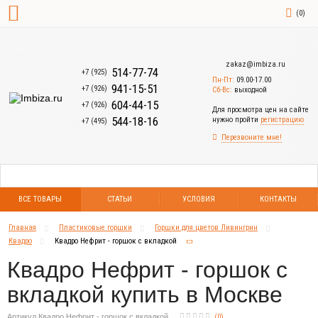
(
0
)
zakaz@imbiza.ru
514-77-74
+7 (925)
Пн-Пт:
09.00-17.00
941-15-51
+7 (926)
Сб-Вс:
выходной
604-44-15
+7 (926)
Для просмотра цен на сайте
544-18-16
нужно пройти
регистрацию
+7 (495)
Перезвоните мне!
ВСЕ ТОВАРЫ
СТАТЬИ
УСЛОВИЯ
КОНТАКТЫ
Главная
Пластиковые горшки
Горшки для цветов Ливингрин
Квадро
Квадро Нефрит - горшок с вкладкой
Квадро Нефрит - горшок с
вкладкой купить в Москве
Артикул Квадро Нефрит - горшок с вкладкой
(
0
)