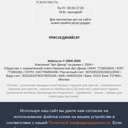
РЕЖИМ РАБОТЫ
Пн-Пт:
09.00-17.00
Сб-Вс:
выходной
Для просмотра цен на сайте
нужно пройти
регистрацию
ПРИСОЕДИНЯЙСЯ!!
Imbiza.ru © 2004-2020
Компания "Арт-Декор" на рынке с 2004 г
Общество с ограниченной ответственностью Арт-Декор / ИНН: 7718530631 / КПП:
771801001 / ОГРН: 1047796894309 / Расчетный счет: 40702810201500110942 /
Корр.счет: 30101810745374525104 / БИК: 044525104 / Банк: ООО Банк ТОЧКА г.
Москва
Оптово - розничная продажа пластиковых горшков для цветов , керамических
горшков для цветов , горшки из фибергласс(3Д пластик) шамотные горшки ,
ратанговая моебель производство Индонезия , удобрения , земля , товары для
пересадки растений.
+7 (925) 514-77-74
Используя наш сайт вы даете нам согласие на
+7 (926) 941-15-51
использование файлов соoкіе на вашем устройстве в
соответствии с нашей
Политикой конфиденциальности
. Если
Наш рейтинг:
5
Всего отзывов:
8