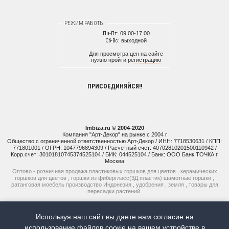
РЕЖИМ РАБОТЫ
Пн-Пт:
09.00-17.00
Сб-Вс:
выходной
Для просмотра цен на сайте
нужно пройти
регистрацию
ПРИСОЕДИНЯЙСЯ!!
Imbiza.ru © 2004-2020
Компания "Арт-Декор" на рынке с 2004 г
Общество с ограниченной ответственностью Арт-Декор / ИНН: 7718530631 / КПП:
771801001 / ОГРН: 1047796894309 / Расчетный счет: 40702810201500110942 /
Корр.счет: 30101810745374525104 / БИК: 044525104 / Банк: ООО Банк ТОЧКА г.
Москва
Оптово - розничная продажа пластиковых горшков для цветов , керамических
горшков для цветов , горшки из фибергласс(3Д пластик) шамотные горшки ,
ратанговая моебель производство Индонезия , удобрения , земля , товары для
пересадки растений.
+7 (925) 514-77-74
Используя наш сайт вы даете нам согласие на
+7 (926) 941-15-51
использование файлов соoкіе на вашем устройстве в