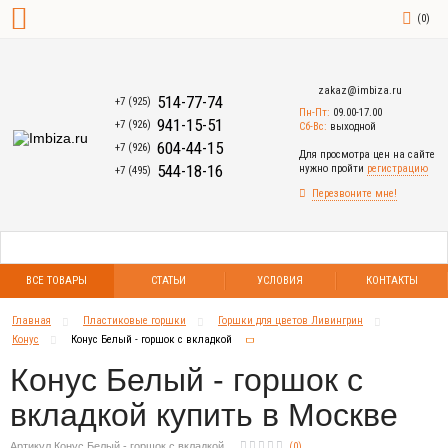
(
0
)
zakaz@imbiza.ru
514-77-74
+7 (925)
Пн-Пт:
09.00-17.00
941-15-51
+7 (926)
Сб-Вс:
выходной
604-44-15
+7 (926)
Для просмотра цен на сайте
544-18-16
нужно пройти
регистрацию
+7 (495)
Перезвоните мне!
ВСЕ ТОВАРЫ
СТАТЬИ
УСЛОВИЯ
КОНТАКТЫ
Главная
Пластиковые горшки
Горшки для цветов Ливингрин
Конус
Конус Белый - горшок с вкладкой
Конус Белый - горшок с
вкладкой купить в Москве
Артикул Конус Белый - горшок с вкладкой
(
0
)