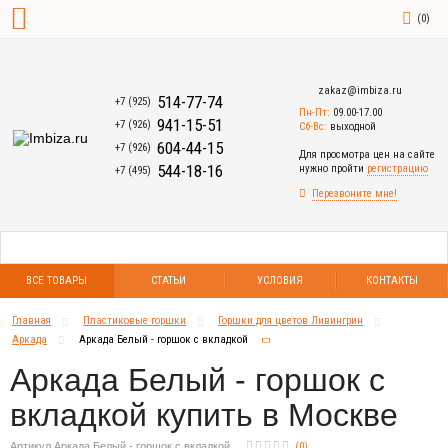
(
0
)
zakaz@imbiza.ru
514-77-74
+7 (925)
Пн-Пт:
09.00-17.00
941-15-51
+7 (926)
Сб-Вс:
выходной
604-44-15
+7 (926)
Для просмотра цен на сайте
544-18-16
нужно пройти
регистрацию
+7 (495)
Перезвоните мне!
ВСЕ ТОВАРЫ
СТАТЬИ
УСЛОВИЯ
КОНТАКТЫ
Главная
Пластиковые горшки
Горшки для цветов Ливингрин
Аркада
Аркада Белый - горшок с вкладкой
Аркада Белый - горшок с
вкладкой купить в Москве
Артикул Аркада Белый - горшок с вкладкой
(
0
)