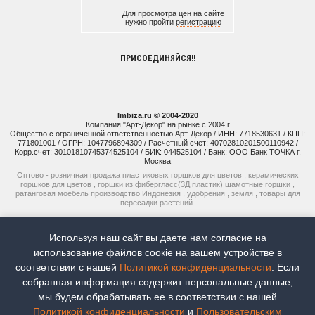
Для просмотра цен на сайте
нужно пройти
регистрацию
ПРИСОЕДИНЯЙСЯ!!
Imbiza.ru © 2004-2020
Компания "Арт-Декор" на рынке с 2004 г
Общество с ограниченной ответственностью Арт-Декор / ИНН: 7718530631 / КПП:
771801001 / ОГРН: 1047796894309 / Расчетный счет: 40702810201500110942 /
Корр.счет: 30101810745374525104 / БИК: 044525104 / Банк: ООО Банк ТОЧКА г.
Москва
Оптово - розничная продажа пластиковых горшков для цветов , керамических
горшков для цветов , горшки из фибергласс(3Д пластик) шамотные горшки ,
ратанговая моебель производство Индонезия , удобрения , земля , товары для
пересадки растений.
+7 (925) 514-77-74
Используя наш сайт вы даете нам согласие на
+7 (926) 941-15-51
использование файлов соoкіе на вашем устройстве в
соответствии с нашей
Политикой конфиденциальности
. Если
Наш рейтинг:
5
Всего отзывов:
8
собранная информация содержит персональные данные,
мы будем обрабатывать ее в соответствии с нашей
Продвижение сайтов -
Moytop
Политикой конфиденциальности
и
Пользовательским