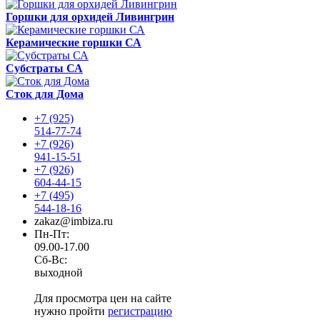
Горшки для орхидей Ливингрин
Керамические горшки СА
Субстраты СА
Сток для Дома
+7 (925)
514-77-74
+7 (926)
941-15-51
+7 (926)
604-44-15
+7 (495)
544-18-16
zakaz@imbiza.ru
Пн-Пт:
09.00-17.00
Сб-Вс:
выходной
Для просмотра цен на сайте
нужно пройти
регистрацию