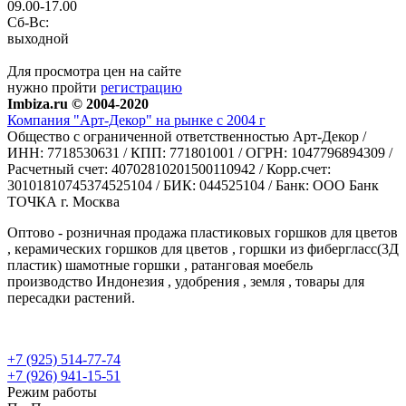
09.00-17.00
Сб-Вс:
выходной
Для просмотра цен на сайте
нужно пройти
регистрацию
Imbiza.ru © 2004-2020
Компания "Арт-Декор" на рынке с 2004 г
Общество с ограниченной ответственностью Арт-Декор /
ИНН: 7718530631 / КПП: 771801001 / ОГРН: 1047796894309 /
Расчетный счет: 40702810201500110942 / Корр.счет:
30101810745374525104 / БИК: 044525104 / Банк: ООО Банк
ТОЧКА г. Москва
Оптово - розничная продажа пластиковых горшков для цветов
, керамических горшков для цветов , горшки из фибергласс(3Д
пластик) шамотные горшки , ратанговая моебель
производство Индонезия , удобрения , земля , товары для
пересадки растений.
+7 (925) 514-77-74
+7 (926) 941-15-51
Режим работы