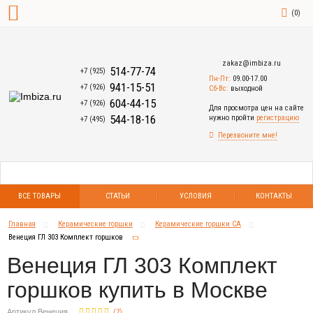
(
0
)
zakaz@imbiza.ru
514-77-74
+7 (925)
Пн-Пт:
09.00-17.00
941-15-51
+7 (926)
Сб-Вс:
выходной
604-44-15
+7 (926)
Для просмотра цен на сайте
544-18-16
нужно пройти
регистрацию
+7 (495)
Перезвоните мне!
ВСЕ ТОВАРЫ
СТАТЬИ
УСЛОВИЯ
КОНТАКТЫ
Главная
Керамические горшки
Керамические горшки СА
Венеция ГЛ 303 Комплект горшков
Венеция ГЛ 303 Комплект
горшков купить в Москве
Артикул Венеция
(
2
)