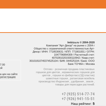
Imbiza.ru © 2004-2020
Компания "Арт-Декор" на рынке с 2004 г
Общество с ограниченной ответственностью Арт-
Декор / ИНН: 7718530631 / КПП: 771801001 / ОГРН:
1047796894309 / Расчетный счет:
40702810201500110942 / Корр.счет:
30101810745374525104 / БИК: 044525104 / Банк: ООО
Банк ТОЧКА г. Москва
7.00
ой
Оптово - розничная продажа пластиковых
горшков для цветов , керамических горшков для
а цен на сайте
цветов , горшки из фибергласс(3Д пластик)
и
регистрацию
шамотные горшки , ратанговая моебель
производство Индонезия , удобрения , земля ,
товары для пересадки растений.
+7 (925) 514-77-74
+7 (926) 941-15-51
Наш рейтинг:
5