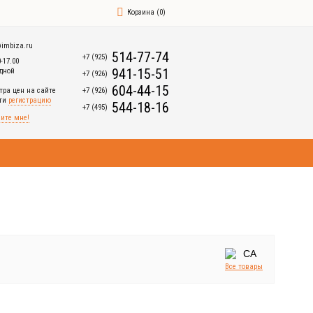
Корзина
(
0
)
imbiza.ru
514-77-74
+7 (925)
0-17.00
941-15-51
дной
+7 (926)
604-44-15
+7 (926)
тра цен на сайте
йти
регистрацию
544-18-16
+7 (495)
ите мне!
Все товары