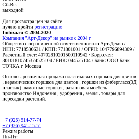
Сб-Вс:
выходной
Для просмотра цен на сайте
нужно пройти
регистрацию
Imbiza.ru © 2004-2020
Компания "Арт-Декор" на рынке с 2004 г
Общество с ограниченной ответственностью Арт-Декор /
ИНН: 7718530631 / КПП: 771801001 / ОГРН: 1047796894309 /
Расчетный счет: 40702810201500110942 / Корр.счет:
30101810745374525104 / БИК: 044525104 / Банк: ООО Банк
ТОЧКА г. Москва
Оптово - розничная продажа пластиковых горшков для цветов
, керамических горшков для цветов , горшки из фибергласс(3Д
пластик) шамотные горшки , ратанговая моебель
производство Индонезия , удобрения , земля , товары для
пересадки растений.
+7 (925) 514-77-74
+7 (926) 941-15-51
Режим работы
Пн-Пт: