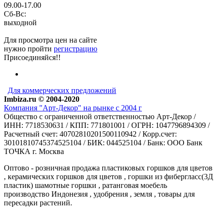
09.00-17.00
Сб-Вс:
выходной
Для просмотра цен на сайте
нужно пройти
регистрацию
Присоединяйся!!
Для коммерческих предложений
Imbiza.ru © 2004-2020
Компания "Арт-Декор" на рынке с 2004 г
Общество с ограниченной ответственностью Арт-Декор /
ИНН: 7718530631 / КПП: 771801001 / ОГРН: 1047796894309 /
Расчетный счет: 40702810201500110942 / Корр.счет:
30101810745374525104 / БИК: 044525104 / Банк: ООО Банк
ТОЧКА г. Москва
Оптово - розничная продажа пластиковых горшков для цветов
, керамических горшков для цветов , горшки из фибергласс(3Д
пластик) шамотные горшки , ратанговая моебель
производство Индонезия , удобрения , земля , товары для
пересадки растений.