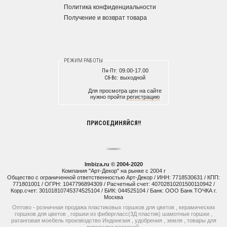
Политика конфиденциальности
Получение и возврат товара
РЕЖИМ РАБОТЫ
Пн-Пт:
09.00-17.00
Сб-Вс:
выходной
Для просмотра цен на сайте
нужно пройти
регистрацию
ПРИСОЕДИНЯЙСЯ!!
Imbiza.ru © 2004-2020
Компания "Арт-Декор" на рынке с 2004 г
Общество с ограниченной ответственностью Арт-Декор / ИНН: 7718530631 / КПП:
771801001 / ОГРН: 1047796894309 / Расчетный счет: 40702810201500110942 /
Корр.счет: 30101810745374525104 / БИК: 044525104 / Банк: ООО Банк ТОЧКА г.
Москва
Оптово - розничная продажа пластиковых горшков для цветов , керамических
горшков для цветов , горшки из фибергласс(3Д пластик) шамотные горшки ,
ратанговая моебель производство Индонезия , удобрения , земля , товары для
пересадки растений.