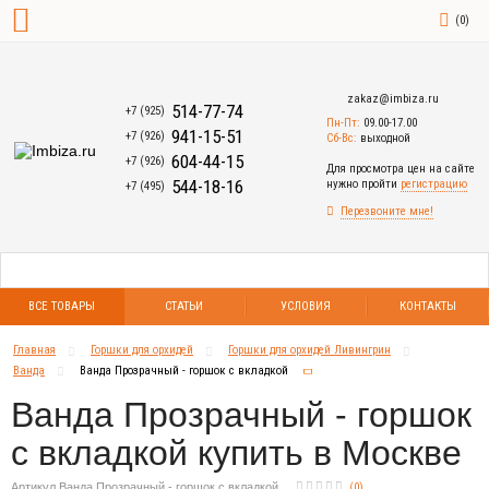
(
0
)
zakaz@imbiza.ru
514-77-74
+7 (925)
Пн-Пт:
09.00-17.00
941-15-51
+7 (926)
Сб-Вс:
выходной
604-44-15
+7 (926)
Для просмотра цен на сайте
544-18-16
нужно пройти
регистрацию
+7 (495)
Перезвоните мне!
ВСЕ ТОВАРЫ
СТАТЬИ
УСЛОВИЯ
КОНТАКТЫ
Главная
Горшки для орхидей
Горшки для орхидей Ливингрин
Ванда
Ванда Прозрачный - горшок с вкладкой
Ванда Прозрачный - горшок
с вкладкой купить в Москве
Артикул Ванда Прозрачный - горшок с вкладкой
(
0
)