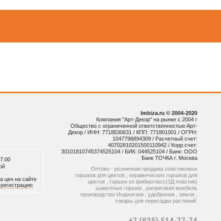
Imbiza.ru © 2004-2020
Компания "Арт-Декор" на рынке с 2004 г
Общество с ограниченной ответственностью Арт-
Декор / ИНН: 7718530631 / КПП: 771801001 / ОГРН:
1047796894309 / Расчетный счет:
40702810201500110942 / Корр.счет:
30101810745374525104 / БИК: 044525104 / Банк: ООО
Банк ТОЧКА г. Москва
7.00
ой
Оптово - розничная продажа пластиковых
горшков для цветов , керамических горшков для
а цен на сайте
цветов , горшки из фибергласс(3Д пластик)
и
регистрацию
шамотные горшки , ратанговая моебель
производство Индонезия , удобрения , земля ,
товары для пересадки растений.
+7 (925) 514-77-74