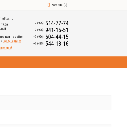
Корзина
(
0
)
imbiza.ru
514-77-74
+7 (925)
0-17.00
941-15-51
дной
+7 (926)
604-44-15
+7 (926)
тра цен на сайте
йти
регистрацию
544-18-16
+7 (495)
ите мне!