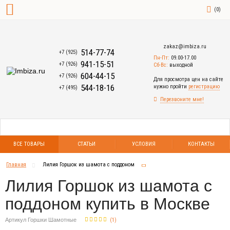
(
0
)
zakaz@imbiza.ru
514-77-74
+7 (925)
Пн-Пт:
09.00-17.00
941-15-51
+7 (926)
Сб-Вс:
выходной
604-44-15
+7 (926)
Для просмотра цен на сайте
544-18-16
нужно пройти
регистрацию
+7 (495)
Перезвоните мне!
ВСЕ ТОВАРЫ
СТАТЬИ
УСЛОВИЯ
КОНТАКТЫ
Главная
Лилия Горшок из шамота с поддоном
Лилия Горшок из шамота с
поддоном купить в Москве
Артикул Горшки Шамотные
(
1
)