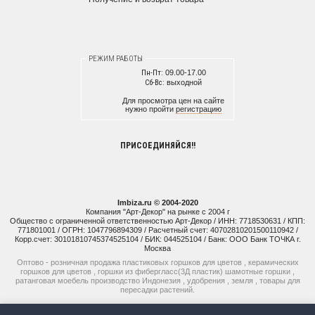
РЕЖИМ РАБОТЫ
Пн-Пт:
09.00-17.00
Сб-Вс:
выходной
Для просмотра цен на сайте
нужно пройти
регистрацию
ПРИСОЕДИНЯЙСЯ!!
Imbiza.ru © 2004-2020
Компания "Арт-Декор" на рынке с 2004 г
Общество с ограниченной ответственностью Арт-Декор / ИНН: 7718530631 / КПП:
771801001 / ОГРН: 1047796894309 / Расчетный счет: 40702810201500110942 /
Корр.счет: 30101810745374525104 / БИК: 044525104 / Банк: ООО Банк ТОЧКА г.
Москва
Оптово - розничная продажа пластиковых горшков для цветов , керамических
горшков для цветов , горшки из фибергласс(3Д пластик) шамотные горшки ,
ратанговая моебель производство Индонезия , удобрения , земля , товары для
пересадки растений.