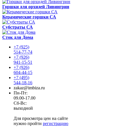
Горшки для орхидей Ливингрин
Керамические горшки СА
Субстраты СА
Сток для Дома
+7 (925)
514-77-74
+7 (926)
941-15-51
+7 (926)
604-44-15
+7 (495)
544-18-16
zakaz@imbiza.ru
Пн-Пт:
09.00-17.00
Сб-Вс:
выходной
Для просмотра цен на сайте
нужно пройти
регистрацию