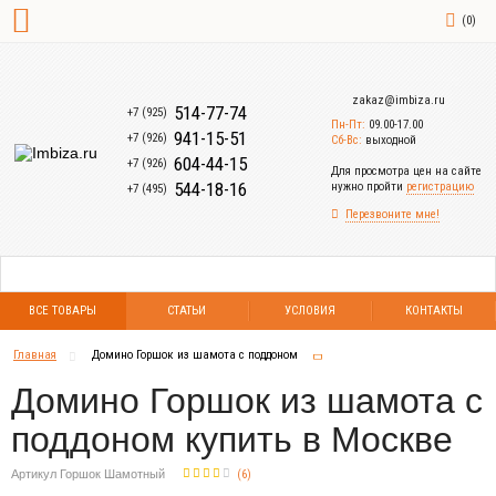
(
0
)
zakaz@imbiza.ru
514-77-74
+7 (925)
Пн-Пт:
09.00-17.00
941-15-51
+7 (926)
Сб-Вс:
выходной
604-44-15
+7 (926)
Для просмотра цен на сайте
544-18-16
нужно пройти
регистрацию
+7 (495)
Перезвоните мне!
ВСЕ ТОВАРЫ
СТАТЬИ
УСЛОВИЯ
КОНТАКТЫ
Главная
Домино Горшок из шамота с поддоном
Домино Горшок из шамота с
поддоном купить в Москве
Артикул Горшок Шамотный
(
6
)